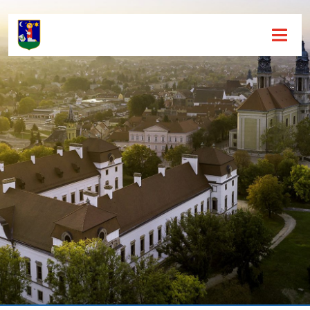
Hírek [
]
Események [
]
Dokumentumok [
]
Aloldalak [
]