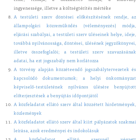
címe, témája, a hozzáférés módja, a kiadvány
ingyenessége, illetve a költségtérítés mértéke
A testületi szerv döntései előkészítésének rendje, az
állampolgári közreműködés (véleményezés) módja,
eljárási szabályai, a testületi szerv üléseinek helye, ideje,
továbbá nyilvánossága, döntései, ülésének jegyzőkönyvei,
illetve összefoglalói; a testületi szerv szavazásának
adatai, ha ezt jogszabály nem korlátozza
A törvény alapján közzéteendő jogszabálytervezetek és
kapcsolódó dokumentumok; a helyi önkormányzat
képviselő-testületének nyilvános ülésére benyújtott
előterjesztések a benyújtás időpontjától
A közfeladatot ellátó szerv által közzétett hirdetmények,
közlemények
A közfeladatot ellátó szerv által kiírt pályázatok szakmai
leírása, azok eredményei és indokolásuk