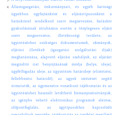
A helyi önkormányzat önként vállalt feladatai
Államigazgatási, önkormányzati, és egyéb hatósági
ügyekben ügyfajtánként és eljárástípusonként a
hatáskörrel rendelkező szerv megnevezése, hatáskör
gyakorlásának átruházása esetén a ténylegesen eljáró
szerv megnevezése, illetékességi területe, az
ügyintézéshez szükséges dokumentumok, okmányok,
eljárási illetékek (igazgatási szolgáltatási díjak)
meghatározása, alapvető eljárási szabályok, az eljárást
megindító irat benyújtásának módja (helye, ideje),
ügyfélfogadás ideje, az ügyintézés határideje (elintézési,
fellebbezési határidő), az ügyek intézését segítő
útmutatók, az ügymenetre vonatkozó tájékoztatás és az
ügyintézéshez használt letölthető formanyomtatványok,
az igénybe vehető elektronikus programok elérése,
időpontfoglalás, az ügytípusokhoz kapcsolódó