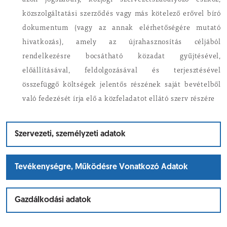
azon jogszabály, közjogi szervezetszabályozó eszköz,
közszolgáltatási szerződés vagy más kötelező erővel bíró
dokumentum (vagy az annak elérhetőségére mutató
hivatkozás), amely az újrahasznosítás céljából
rendelkezésre bocsátható közadat gyűjtésével,
előállításával, feldolgozásával és terjesztésével
összefüggő költségek jelentős részének saját bevételből
való fedezését írja elő a közfeladatot ellátó szerv részére
Szervezeti, személyzeti adatok
Tevékenységre, Működésre Vonatkozó Adatok
Gazdálkodási adatok