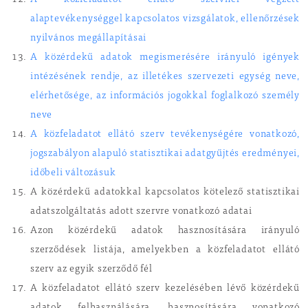
A közfeladatot ellátó szervnél végzett
alaptevékenységgel kapcsolatos vizsgálatok, ellenőrzések
nyilvános megállapításai
A közérdekű adatok megismerésére irányuló igények
intézésének rendje, az illetékes szervezeti egység neve,
elérhetősége, az információs jogokkal foglalkozó személy
neve
A közfeladatot ellátó szerv tevékenységére vonatkozó,
jogszabályon alapuló statisztikai adatgyűjtés eredményei,
időbeli változásuk
A közérdekű adatokkal kapcsolatos kötelező statisztikai
adatszolgáltatás adott szervre vonatkozó adatai
Azon közérdekű adatok hasznosítására irányuló
szerződések listája, amelyekben a közfeladatot ellátó
szerv az egyik szerződő fél
A közfeladatot ellátó szerv kezelésében lévő közérdekű