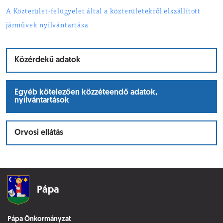
A Közterület-felügyelet által a közterületekről elszállított
járművek nyilvántartása
Közérdekű adatok
Egyéb kötelezően közzéteendő adatok,
nyilvántartások
Orvosi ellátás
Pápa
Pápa Önkormányzat