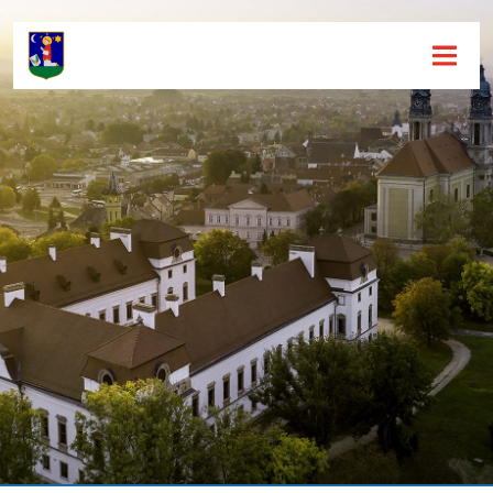
Hírek [
]
Események [
]
Dokumentumok [
]
Aloldalak [
]