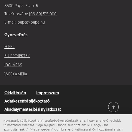
8500 Pápa, Fő u. 5.
Telefonszám:
(06 89) 515 000
E-mail:
papa@papa.hu
Gyors elérés
HÍREK
EU PROJEKTEK
IDŐJÁRÁS
WEBKAMERA
Oldaltérkép
Impresszum
Adatkezelési tájékoztató
Akadálymentesítési nyilatkozat
Honlapunk sütik (cookie-k) segítségével törekszik arra, hogy a lehető legjobb
Minden jog fenntartva © 2026 Pápa
felhasználói élményt tudja nyújtani Önnek, mindezt anélkül, hogy Önt
azonosítanánk. A “Megengedem” gombra való kattintással Ön hozzájárul a sütik