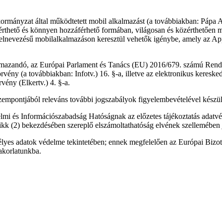
kormányzat által működtetett mobil alkalmazást (a továbbiakban: Pápa 
ó, érthető és könnyen hozzáférhető formában, világosan és közérthetően
elnevezésű mobilalkalmazáson keresztül vehetők igénybe, amely az App
kalmazandó, az Európai Parlament és Tanács (EU) 2016/679. számú Rend
törvény (a továbbiakban:
Infotv.
) 16. §-a, illetve az elektronikus keresk
rvény (
Elkertv.
) 4. §-a.
zempontjából releváns további jogszabályok figyelembevételével készül
delmi és Információszabadság Hatóságnak az előzetes tájékoztatás adat
kk (2) bekezdésében szereplő elszámoltathatóság elvének szellemében j
lyes adatok védelme tekintetében; ennek megfelelően az Európai Bizott
yakorlatunkba.