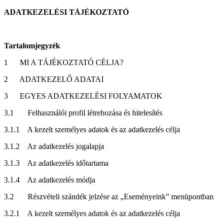
ADATKEZELÉSI TÁJÉKOZTATÓ
Tartalomjegyzék
1
MI A TÁJÉKOZTATÓ CÉLJA?
2
ADATKEZELŐ ADATAI
3
EGYES ADATKEZELÉSI FOLYAMATOK
3.1
Felhasználói profil létrehozása és hitelesítés
3.1.1
A kezelt személyes adatok és az adatkezelés célja
3.1.2
Az adatkezelés jogalapja
3.1.3
Az adatkezelés időtartama
3.1.4
Az adatkezelés módja
3.2
Részvételi szándék jelzése az „Eseményeink” menüpontban
3.2.1
A kezelt személyes adatok és az adatkezelés célja