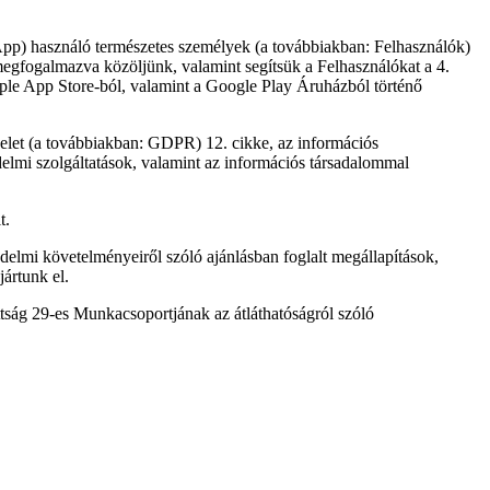
App) használó természetes személyek (a továbbiakban: Felhasználók)
 megfogalmazva közöljünk, valamint segítsük a Felhasználókat a 4.
le App Store-ból, valamint a Google Play Áruházból történő
elet (a továbbiakban:
GDPR
) 12. cikke, az információs
edelmi szolgáltatások, valamint az információs társadalommal
t.
védelmi követelményeiről szóló
ajánlásban
foglalt megállapítások,
ártunk el.
ság 29-es Munkacsoportjának az átláthatóságról szóló