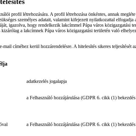
telesítés
álói profil létrehozására. A profil létrehozása önkéntes, annak megléte
ükséges személyes adatait, valamint kifejezett nyilatkozattal elfogadja 
yáját, igazolva, hogy rendelkezik lakcímmel Pápa város közigazgatási te
zárólag a lakcímnek Pápa város közigazgatási területén való elhelyezked
e-mail címéhez kerül hozzárendelésre. A hitelesítés sikeres teljesítését 
élja
adatkezelés jogalapja
a Felhasználó hozzájárulása (GDPR 6. cikk (1) bekezdés 
lóval
a Felhasználó hozzájárulása (GDPR 6. cikk (1) bekezdés 