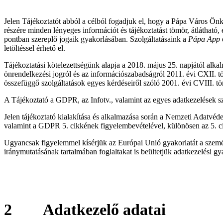
Jelen Tájékoztatót abból a célból fogadjuk el, hogy a Pápa Város Ön
részére minden lényeges információt és tájékoztatást tömör, átláthat
pontban szereplő jogaik gyakorlásában. Szolgáltatásaink a
Pápa App
letöltéssel érhető el.
Tájékoztatási kötelezettségünk alapja a 2018. május 25. napjától al
önrendelkezési jogról és az információszabadságról 2011. évi CXII. 
összefüggő szolgáltatások egyes kérdéseiről szóló 2001. évi CVIII. tö
A Tájékoztató a GDPR, az Infotv., valamint az egyes adatkezelések s
Jelen tájékoztató kialakítása és alkalmazása során a Nemzeti Adatvé
valamint a GDPR 5. cikkének figyelembevételével, különösen az 5. ci
Ugyancsak figyelemmel kísérjük az Európai Unió gyakorlatát a szemé
iránymutatásának
tartalmában foglaltakat is beültetjük adatkezelési g
2
Adatkezelő adatai