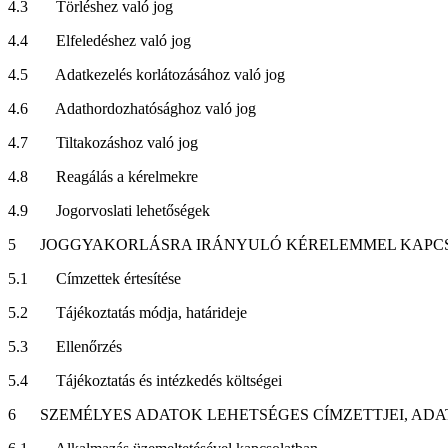
4.3
Törléshez való jog
4.4
Elfeledéshez való jog
4.5
Adatkezelés korlátozásához való jog
4.6
Adathordozhatósághoz való jog
4.7
Tiltakozáshoz való jog
4.8
Reagálás a kérelmekre
4.9
Jogorvoslati lehetőségek
5
JOGGYAKORLÁSRA IRÁNYULÓ KÉRELEMMEL KAPC
5.1
Címzettek értesítése
5.2
Tájékoztatás módja, határideje
5.3
Ellenőrzés
5.4
Tájékoztatás és intézkedés költségei
6
SZEMÉLYES ADATOK LEHETSÉGES CÍMZETTJEI, A