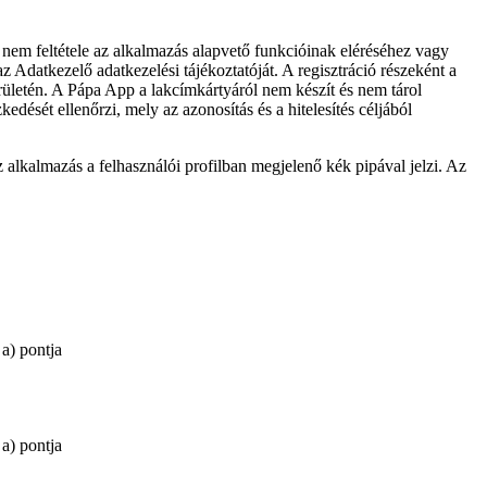
 nem feltétele az alkalmazás alapvető funkcióinak eléréséhez vagy
az Adatkezelő adatkezelési tájékoztatóját. A regisztráció részeként a
rületén. A Pápa App a lakcímkártyáról nem készít és nem tárol
ését ellenőrzi, mely az azonosítás és a hitelesítés céljából
az alkalmazás a felhasználói profilban megjelenő kék pipával jelzi. Az
a) pontja
a) pontja