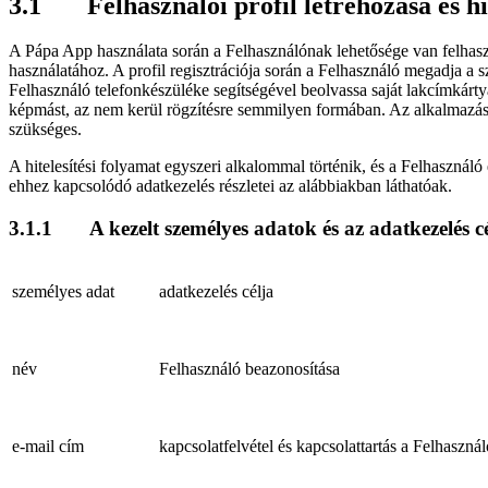
3.1
Felhasználói profil létrehozása és hi
A Pápa App használata során a Felhasználónak lehetősége van felhaszn
használatához. A profil regisztrációja során a Felhasználó megadja a sz
Felhasználó telefonkészüléke segítségével beolvassa saját lakcímkárt
képmást, az nem kerül rögzítésre semmilyen formában. Az alkalmazás ki
szükséges.
A hitelesítési folyamat egyszeri alkalommal történik, és a Felhasználó 
ehhez kapcsolódó adatkezelés részletei az alábbiakban láthatóak.
3.1.1
A kezelt személyes adatok és az adatkezelés c
személyes adat
adatkezelés célja
név
Felhasználó beazonosítása
e-mail cím
kapcsolatfelvétel és kapcsolattartás a Felhaszná