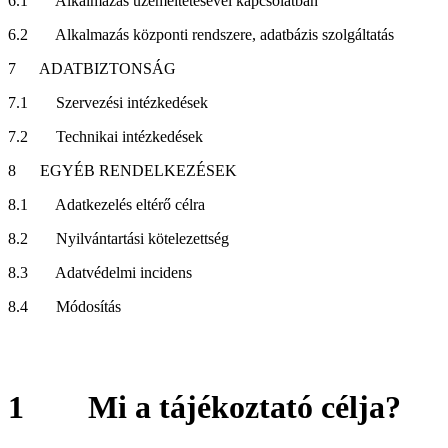
6.1
Alkalmazás üzemeltetésével kapcsolatban
6.2
Alkalmazás központi rendszere, adatbázis szolgáltatás
7
ADATBIZTONSÁG
7.1
Szervezési intézkedések
7.2
Technikai intézkedések
8
EGYÉB RENDELKEZÉSEK
8.1
Adatkezelés eltérő célra
8.2
Nyilvántartási kötelezettség
8.3
Adatvédelmi incidens
8.4
Módosítás
1
Mi a tájékoztató célja?