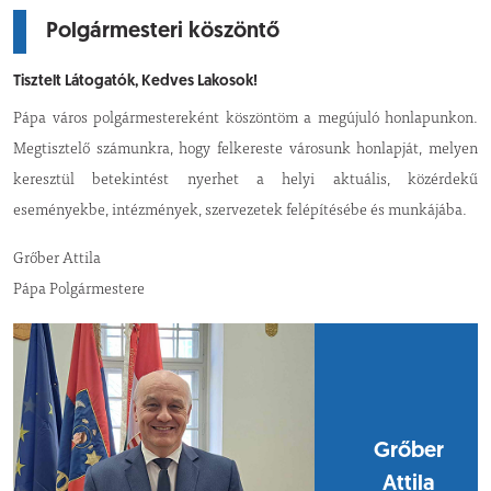
Polgármesteri köszöntő
Tisztelt Látogatók, Kedves Lakosok!
Pápa város polgármestereként köszöntöm a megújuló honlapunkon.
Megtisztelő számunkra, hogy felkereste városunk honlapját, melyen
keresztül betekintést nyerhet a helyi aktuális, közérdekű
eseményekbe, intézmények, szervezetek felépítésébe és munkájába.
Grőber Attila
Pápa Polgármestere
Grőber
Attila