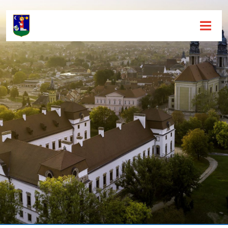
Hírek [
]
Események [
]
Dokumentumok [
]
Aloldalak [
]