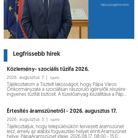
Pápa polgármestere
Legfrissebb hírek
Közlemény- szociális tűzifa 2026.
2026. augusztus 7. |
Egyéb
Tájékoztatom a Tisztelt lakosságot, hogy Pápa Város
Önkormányzata a szociálisan rászoruló igénylők részére
ingyenes tűzifát biztosít. A tüzelőanyag kiszállítása a Páp...
Értesítés áramszünetről - 2026. augusztus 17.
2026. augusztus 3. |
Egyéb
Tájékoztatjuk, hogy településükön tervezett áramszünet
lesz, amely az alábbi fogyasztási helyet érinti:Áramszünet
helye: PápaÁramszünet ideje: 2026.08.17. 08:00 - 15:0...