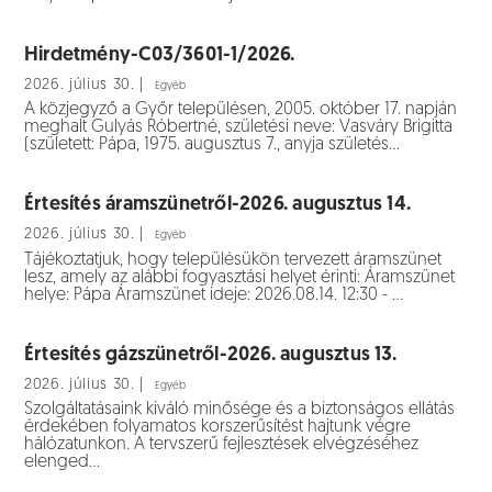
Hirdetmény-C03/3601-1/2026.
2026. július 30. |
Egyéb
A közjegyző a Győr településen, 2005. október 17. napján
meghalt Gulyás Róbertné, születési neve: Vasváry Brigitta
(született: Pápa, 1975. augusztus 7., anyja születés...
Értesítés áramszünetről-2026. augusztus 14.
2026. július 30. |
Egyéb
Tájékoztatjuk, hogy településükön tervezett áramszünet
lesz, amely az alábbi fogyasztási helyet érinti: Áramszünet
helye: Pápa Áramszünet ideje: 2026.08.14. 12:30 - ...
Értesítés gázszünetről-2026. augusztus 13.
2026. július 30. |
Egyéb
Szolgáltatásaink kiváló minősége és a biztonságos ellátás
érdekében folyamatos korszerűsítést hajtunk végre
hálózatunkon. A tervszerű fejlesztések elvégzéséhez
elenged...