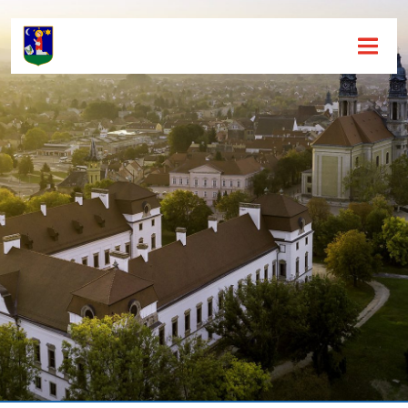
Hírek [
]
Események [
]
Dokumentumok [
]
Aloldalak [
]