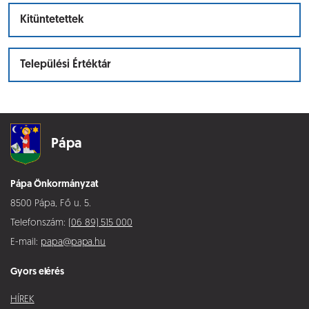
Kitüntetettek
Települési Értéktár
Pápa
Pápa Önkormányzat
8500 Pápa, Fő u. 5.
Telefonszám:
(06 89) 515 000
E-mail:
papa@papa.hu
Gyors elérés
HÍREK