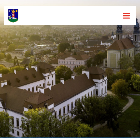
Hírek [
]
Események [
]
Dokumentumok [
]
Aloldalak [
]